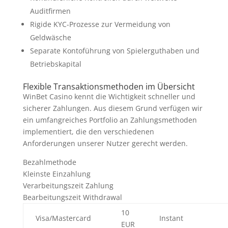
Auditfirmen
Rigide KYC-Prozesse zur Vermeidung von
Geldwäsche
Separate Kontoführung von Spielerguthaben und
Betriebskapital
Flexible Transaktionsmethoden im Übersicht
WinBet Casino kennt die Wichtigkeit schneller und
sicherer Zahlungen. Aus diesem Grund verfügen wir
ein umfangreiches Portfolio an Zahlungsmethoden
implementiert, die den verschiedenen
Anforderungen unserer Nutzer gerecht werden.
Bezahlmethode
Kleinste Einzahlung
Verarbeitungszeit Zahlung
Bearbeitungszeit Withdrawal
10
Visa/Mastercard
Instant
EUR