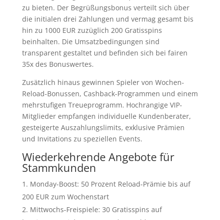
zu bieten. Der Begrüßungsbonus verteilt sich über
die initialen drei Zahlungen und vermag gesamt bis
hin zu 1000 EUR zuzüglich 200 Gratisspins
beinhalten. Die Umsatzbedingungen sind
transparent gestaltet und befinden sich bei fairen
35x des Bonuswertes.
Zusätzlich hinaus gewinnen Spieler von Wochen-
Reload-Bonussen, Cashback-Programmen und einem
mehrstufigen Treueprogramm. Hochrangige VIP-
Mitglieder empfangen individuelle Kundenberater,
gesteigerte Auszahlungslimits, exklusive Prämien
und Invitations zu speziellen Events.
Wiederkehrende Angebote für
Stammkunden
Monday-Boost: 50 Prozent Reload-Prämie bis auf
200 EUR zum Wochenstart
Mittwochs-Freispiele: 30 Gratisspins auf