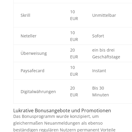
10
Skrill
Unmittelbar
EUR
10
Neteller
Sofort
EUR
20
ein bis drei
Überweisung
EUR
Geschäftstage
10
Paysafecard
Instant
EUR
20
Bis 30
Digitalwährungen
EUR
Minuten
Lukrative Bonusangebote und Promotionen
Das Bonusprogramm wurde konzipiert, um
gleichermaßen Neuanmeldungen als ebenso
beständigen regulären Nutzern permanent Vorteile