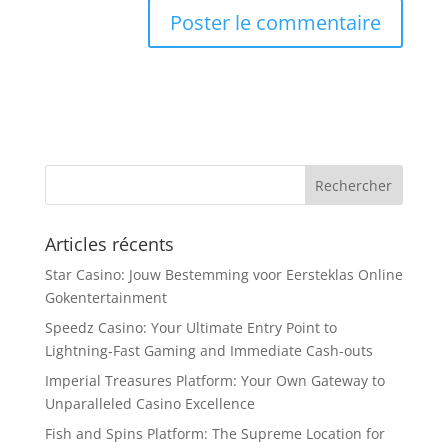
Articles récents
Star Casino: Jouw Bestemming voor Eersteklas Online
Gokentertainment
Speedz Casino: Your Ultimate Entry Point to
Lightning-Fast Gaming and Immediate Cash-outs
Imperial Treasures Platform: Your Own Gateway to
Unparalleled Casino Excellence
Fish and Spins Platform: The Supreme Location for