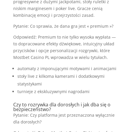
progresywne z dużymi jackpotami, stoły ruletki z
niskim marginesem i poker live. Gracze cenią
kombinację emocji i przejrzystości zasad.
Pytanie: Co sprawia, że dana gra jest « premium »?
Odpowiedź: Premium to nie tylko wysoka wypłata —
to dopracowane efekty dźwiękowe, intuicyjny układ
przycisków i opcje personalizacji rozgrywki, które
Mostbet Casino PL wprowadza w wielu tytułach.
automaty z imponującymi motywami i animacjami
stoły live z kilkoma kamerami i dodatkowymi
statystykami
turnieje z ekskluzywnymi nagrodami
Czy to rozrywka dla dorosłych i jak dba się o
bezpieczeństwo?
Pytanie: Czy platforma jest przeznaczona wyłącznie
dla dorosłych?