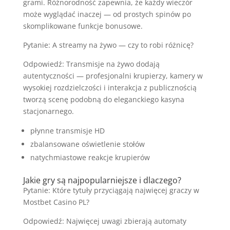
grami. Różnorodność zapewnia, że każdy wieczór
może wyglądać inaczej — od prostych spinów po
skomplikowane funkcje bonusowe.
Pytanie: A streamy na żywo — czy to robi różnicę?
Odpowiedź: Transmisje na żywo dodają
autentyczności — profesjonalni krupierzy, kamery w
wysokiej rozdzielczości i interakcja z publicznością
tworzą scenę podobną do eleganckiego kasyna
stacjonarnego.
płynne transmisje HD
zbalansowane oświetlenie stołów
natychmiastowe reakcje krupierów
Jakie gry są najpopularniejsze i dlaczego?
Pytanie: Które tytuły przyciągają najwięcej graczy w
Mostbet Casino PL?
Odpowiedź: Najwięcej uwagi zbierają automaty