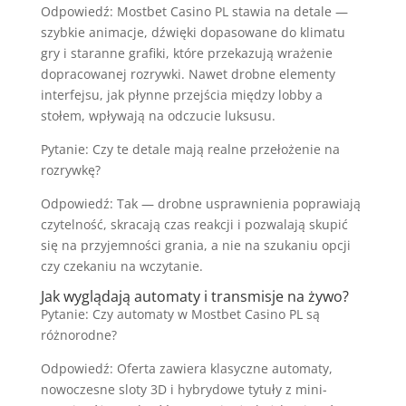
Odpowiedź: Mostbet Casino PL stawia na detale —
szybkie animacje, dźwięki dopasowane do klimatu
gry i staranne grafiki, które przekazują wrażenie
dopracowanej rozrywki. Nawet drobne elementy
interfejsu, jak płynne przejścia między lobby a
stołem, wpływają na odczucie luksusu.
Pytanie: Czy te detale mają realne przełożenie na
rozrywkę?
Odpowiedź: Tak — drobne usprawnienia poprawiają
czytelność, skracają czas reakcji i pozwalają skupić
się na przyjemności grania, a nie na szukaniu opcji
czy czekaniu na wczytanie.
Jak wyglądają automaty i transmisje na żywo?
Pytanie: Czy automaty w Mostbet Casino PL są
różnorodne?
Odpowiedź: Oferta zawiera klasyczne automaty,
nowoczesne sloty 3D i hybrydowe tytuły z mini-