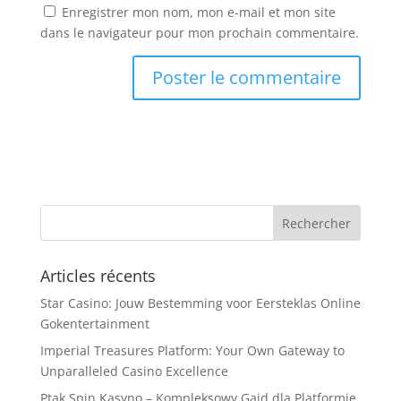
Enregistrer mon nom, mon e-mail et mon site
dans le navigateur pour mon prochain commentaire.
Articles récents
Star Casino: Jouw Bestemming voor Eersteklas Online
Gokentertainment
Imperial Treasures Platform: Your Own Gateway to
Unparalleled Casino Excellence
Ptak Spin Kasyno – Kompleksowy Gajd dla Platformie